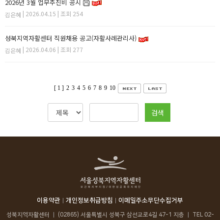
2026년 3월 업무추진비 공시
| 2026.04.15 | 조회 254
김은혜
성북지역자활센터 직원채용 공고(자활사례관리사)
| 2026.04.06 | 조회 277
김은혜
[ 1 ]
2
3
4
5
6
7
8
9
10
검색
이용약관
개인정보취급방침
이메일주소무단수집거부
성북지역자활센터
｜
(02865) 서울특별시 성북구 삼선교로4길 47-1 지층
｜
TEL
02-