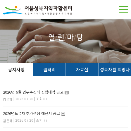
열
/
린
/
마
/
당
공지사항
갤러리
자료실
성북자활 희망나
무
2026년 6월 업무추진비 집행내역 공고
| 2026.07.20 | 조회 81
김은혜
2026년도 2차 추가경정 예산서 공고
| 2026.07.20 | 조회 77
김은혜