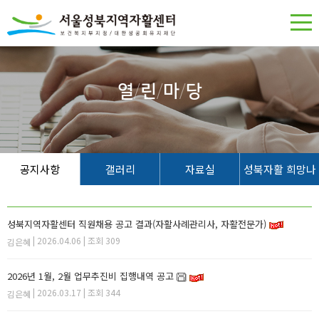
열
/
린
/
마
/
당
공지사항
갤러리
자료실
성북자활 희망나
무
성북지역자활센터 직원채용 공고 결과(자활사례관리사, 자활전문가)
| 2026.04.06 | 조회 309
김은혜
2026년 1월, 2월 업무추진비 집행내역 공고
| 2026.03.17 | 조회 344
김은혜