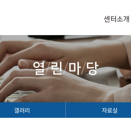
센터소개
열
/
린
/
마
/
당
갤러리
자료실