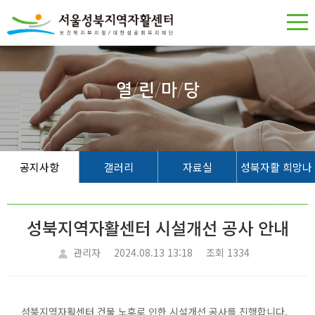
열
/
린
/
마
/
당
공지사항
갤러리
자료실
성북자활 희망나
무
성북지역자활센터 시설개선 공사 안내
관리자
2024.08.13 13:18
조회 1334
성북지역자활센터 건물 노후로 인한 시설개선 공사를 진행합니다.