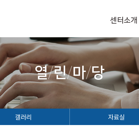
센터소개
열
/
린
/
마
/
당
갤러리
자료실