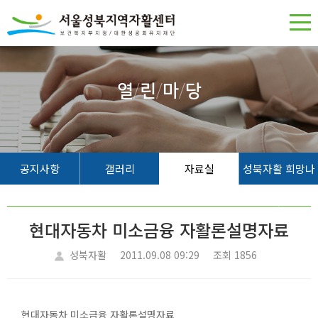
열
/
린
/
마
/
당
공지사항
갤러리
자료실
성북자활 희망나
무
현대자동차 미소금융 자활론설명자료
성북자활
2011.09.08 09:29
조회 1856
현대자동차 미소금융 자활론설명자료