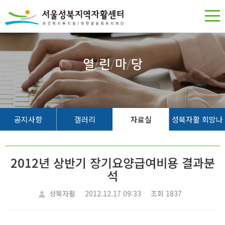
열
/
린
/
마
/
당
공지사항
갤러리
자료실
성북자활 희망나
무
2012년 상반기 장기요양급여비용 결과분
석
성북자활
2012.12.17 09:33
조회 1837