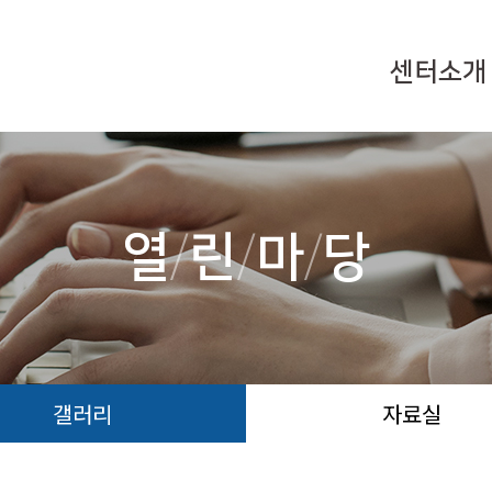
센터소개
열
/
린
/
마
/
당
갤러리
자료실