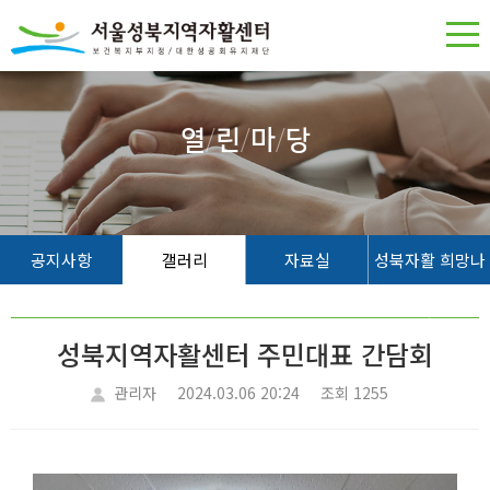
열
/
린
/
마
/
당
공지사항
갤러리
자료실
성북자활 희망나
무
성북지역자활센터 주민대표 간담회
관리자
2024.03.06 20:24
조회 1255