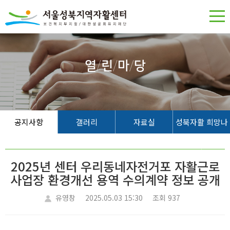
열
/
린
/
마
/
당
공지사항
갤러리
자료실
성북자활 희망나
무
2025년 센터 우리동네자전거포 자활근로
사업장 환경개선 용역 수의계약 정보 공개
유영창
2025.05.03 15:30
조회 937