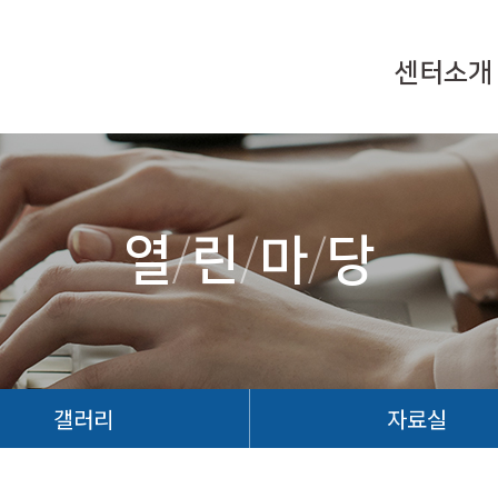
센터소개
열
/
린
/
마
/
당
갤러리
자료실